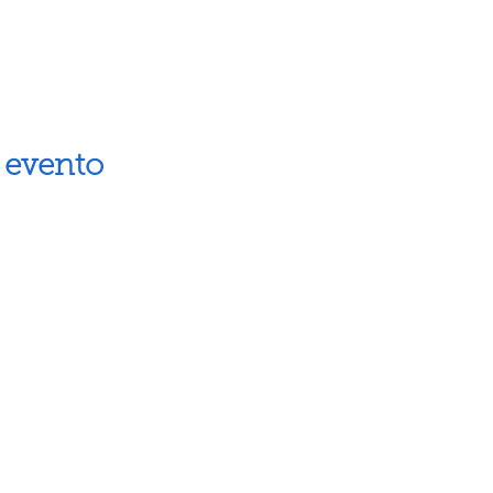
 evento
Artes escénicas
Museos
Artes visuales
Espacios cul
Letras
Próximos ev