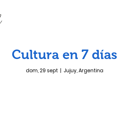
Cultura en 7 días
dom, 29 sept
  |  
Jujuy, Argentina
Las entradas no están a la venta
Ver otros eventos