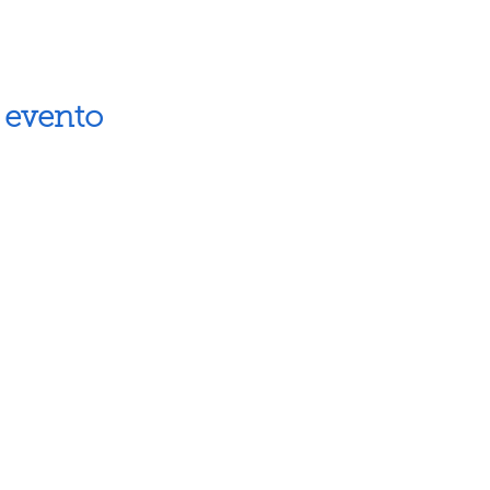
 evento
Artes escénicas
Museos
Artes visuales
Espacios cul
Letras
Próximos ev
Fiestas populares
Calendario 