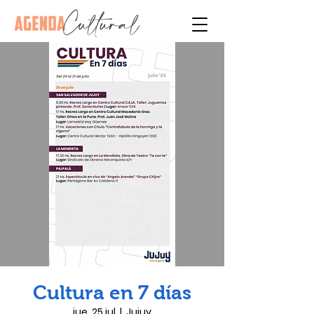
Cultura en 7 días
jue, 25 jul
  |  
Jujuy