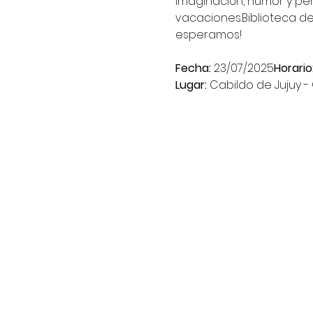
imaginación, humor y pe
vacaciones.Biblioteca del
esperamos!
Fecha:
 23/07/2025
Horario
Lugar:
 Cabildo de Jujuy -