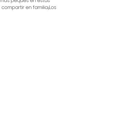
 más peques en estas 
compartir en familia.¡Los 