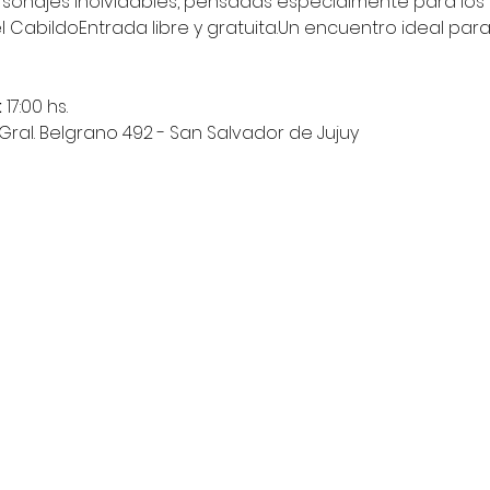
rsonajes inolvidables, pensadas especialmente para los
 CabildoEntrada libre y gratuita.Un encuentro ideal para 
:
 17:00 hs.
 Gral. Belgrano 492 - San Salvador de Jujuy