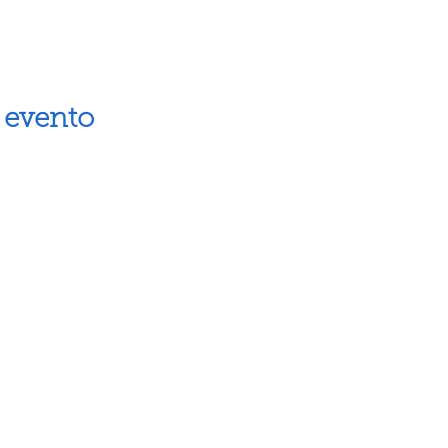
 evento
Artes escénicas
Museos
Artes visuales
Espacios cul
Letras
Próximos ev
Fiestas populares
Calendario 