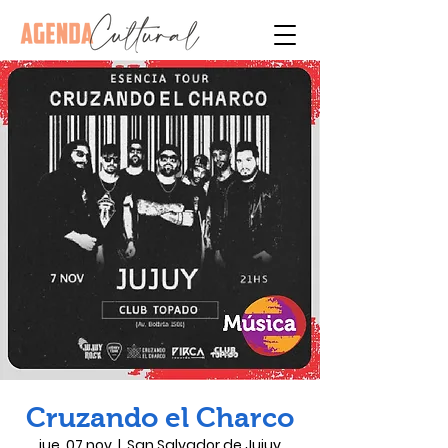
Cruzando el Charco
jue, 07 nov
  |  
San Salvador de Jujuy