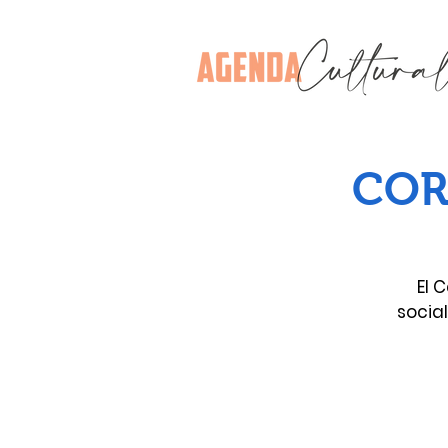
COR
El 
socia