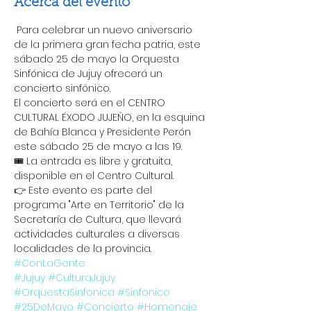
Acerca del evento
 Para celebrar un nuevo aniversario 
de la primera gran fecha patria, este 
sábado 25 de mayo la Orquesta 
Sinfónica de Jujuy ofrecerá un 
concierto sinfónico.
El concierto será en el CENTRO 
CULTURAL ÉXODO JUJEÑO, en la esquina 
de Bahía Blanca y Presidente Perón 
este sábado 25 de mayo a las 19. 
🎟️ La entrada es libre y gratuita, 
disponible en el Centro Cultural.
👉 Este evento es parte del 
programa "Arte en Territorio" de la 
Secretaría de Cultura, que llevará 
actividades culturales a diversas 
localidades de la provincia.
#ConLaGente
#Jujuy
#CulturaJujuy
#OrquestaSinfonica
#Sinfonico
#25DeMayo
#Concierto
#Homenaje