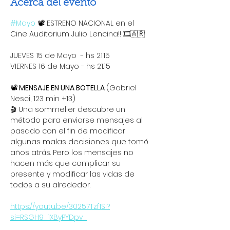
Acerca del evento
#Mayo
 📽 ESTRENO NACIONAL en el 
Cine Auditorium Julio Lencina!! 🎞🇦🇷
JUEVES 15 de Mayo  - hs 21.15 
VIERNES 16 de Mayo - hs 21.15 
📽
 MENSAJE EN UNA BOTELLA 
(Gabriel 
Nesci, 123 min +13)
🎬 Una sommelier descubre un 
método para enviarse mensajes al 
pasado con el fin de modificar 
algunas malas decisiones que tomó 
años atrás. Pero los mensajes no 
hacen más que complicar su 
presente y modificar las vidas de 
todos a su alrededor.
https://youtu.be/30257Tzf1SI?
si=RSGH9_1XByPYDpv_