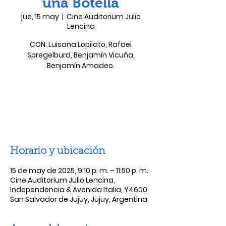
una Botella
jue, 15 may
  |  
Cine Auditorium Julio
Lencina
CON: Luisana Lopilato, Rafael
Spregelburd, Benjamín Vicuña,
Benjamín Amadeo.
Las entradas no están a la venta
Ver otros eventos
Horario y ubicación
15 de may de 2025, 9:10 p. m. – 11:50 p. m.
Cine Auditorium Julio Lencina,
Independencia & Avenida Italia, Y4600
San Salvador de Jujuy, Jujuy, Argentina