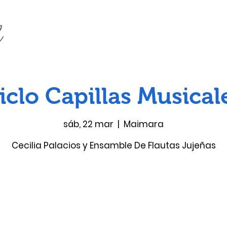
iclo Capillas Musical
sáb, 22 mar
  |  
Maimara
Cecilia Palacios y Ensamble De Flautas Jujeñas
Las entradas no están a la venta
Ver otros eventos