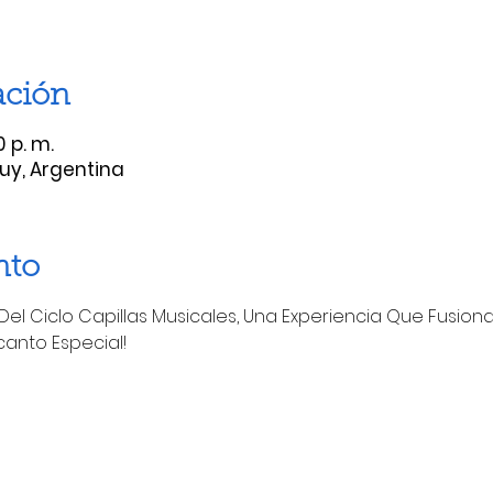
ación
 p. m.
uy, Argentina
nto
el Ciclo Capillas Musicales, Una Experiencia Que Fusiona H
anto Especial! 