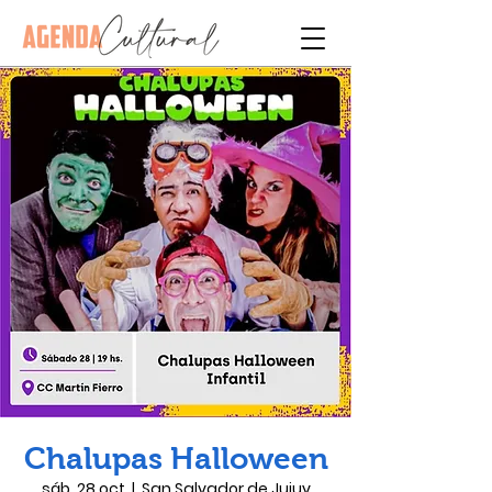
Chalupas Halloween
sáb, 28 oct
  |  
San Salvador de Jujuy