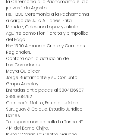
la Ceremonia a la Pachamama el día 
jueves 1 de Agosto.

Hs.- 12:30 Ceremonia a la Pachamama 
a cargo de Julio A. Llanes, Erika 
Mendez, Celestina Lopez y Julieta 
Aguirre como Flor, Florcita y pimpollito 
del Pago.

Hs.- 13:00 Almuerzo Criollo y Comidas 
Regionales.

Contará con la actuación de:

Los Corredores

Mayra Quipildor

Jorge Bustamante y su Conjunto

Grupo Achalay

Entradas anticipadas al 3884136907 – 
3886868792

Carnicería Matito, Estudio Jurídico 
Suruguay & Colque, Estudio Jurídico 
Llanes.

Te esperamos en calle La Tusca N* 
414 del Barrio Chijra.

Invita y Organiza: Centro Gaucho 