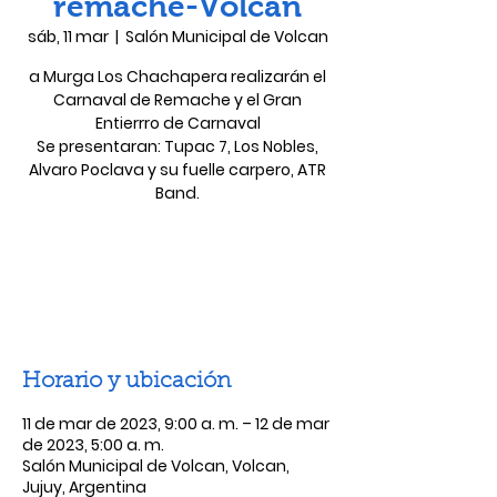
remache-Volcán
sáb, 11 mar
  |  
Salón Municipal de Volcan
a Murga Los Chachapera realizarán el
Carnaval de Remache y el Gran
Entierrro de Carnaval
Se presentaran: Tupac 7, Los Nobles,
Alvaro Poclava y su fuelle carpero, ATR
Band.
Las entradas no están a la venta
Ver otros eventos
Horario y ubicación
11 de mar de 2023, 9:00 a. m. – 12 de mar
de 2023, 5:00 a. m.
Salón Municipal de Volcan, Volcan,
Jujuy, Argentina