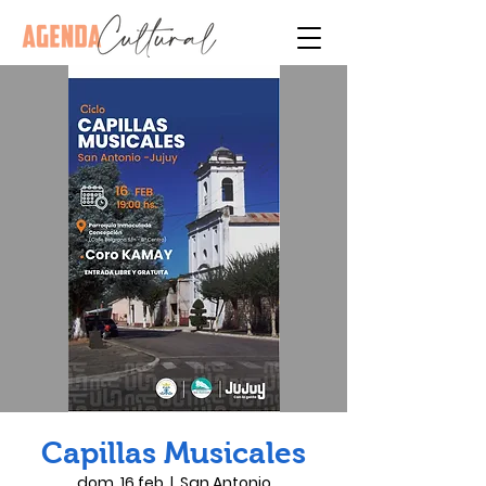
Capillas Musicales
dom, 16 feb
  |  
San Antonio