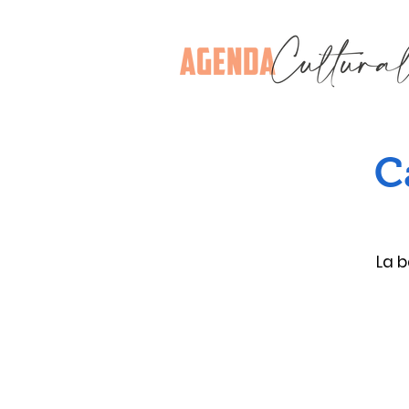
C
La b