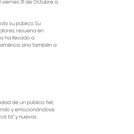
l viernes 31 de Octubre a 
do su público. Su 
valores, resuena en 
os ha llevado a 
américa, sino también a 
ad de un público fiel, 
tando y emocionándose 
Acá tá” y nuevas 