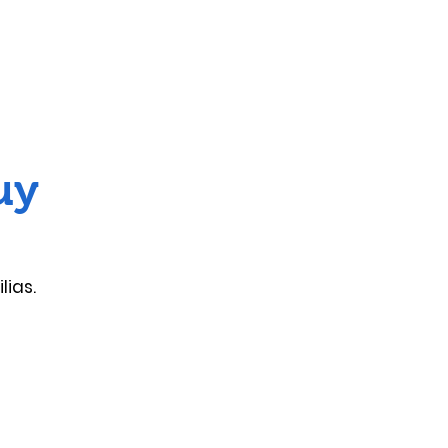
uy
lias.