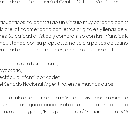
ario de esta fiesta será el Centro Cultural Martín Fierro e
icuénticos ha construido un vínculo muy cercano con to
lclore latinoamericano con letras originales y llenas de 
es. Su calidad artística y compromiso con las infancias l
nquistando con su propuesta, no solo a países de Latino
cantidad de reconocimientos, entre los que se destacan: 
del a mejor álbum infantil, 
rayectoria, 
ectáculo infantil por Aadet, 
el Senado Nacional Argentino, entre muchos otros.
ectáculo que combina la música en vivo con la complicid
 única para que grandes y chicos sigan bailando, can
ruo de la laguna", “El pulpo cocinero",”El mamboretá" y “