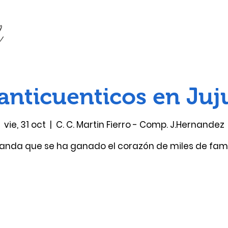
anticuenticos en Juj
vie, 31 oct
  |  
C. C. Martin Fierro - Comp. J.Hernandez
anda que se ha ganado el corazón de miles de fami
Las entradas no están a la venta
Ver otros eventos