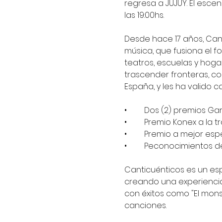
regresa a JUJUY. El escen
las 19:00hs.
Desde hace 17 años, Cant
música, que fusiona el fo
teatros, escuelas y hogar
trascender fronteras, co
España, y les ha valido 
•	Dos (2) premios Gar
•	Premio Konex a la t
•	Premio a mejor esp
•	Peconocimientos d
Canticuénticos es un esp
creando una experiencia
con éxitos como "El monst
canciones.