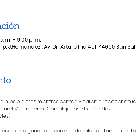
ación
p. m. – 9:00 p. m.
mp. J.Hernandez , Av. Dr. Arturo Illia 451, Y4600 San Sa
nto
 hijos o nietos mientras cantan y bailan alrededor de la 
ultural Martín Fierro" Complejo Jose Hernández.
rales)
 que se ha ganado el corazón de miles de familias en to