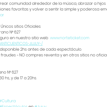
ear comunidad alrededor de la música, abrazar a hijos 
ones favoritas y volver a sentir la simple y poderosa emo
ar
Únicos sitios Oficiales:
grano N° 627
guro en nuestro sitio web  
www.norteticket.com
CANTICUENTICOS-JUJUY-/
 disponible 2hs antes de cada espectáculo.
fraudes ~ NO compres reventa y en otros sitios no oficiale
ano N° 627
0 hs., y de 17 a 20hs.
#Cultura
#Espectáculos
 en 
#Jujuy