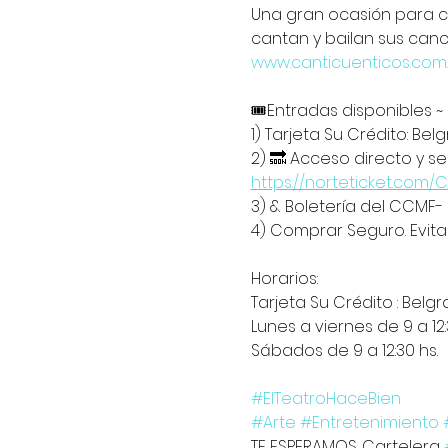
Una gran ocasión para cr
cantan y bailan sus canci
www.canticuenticos.com.
🎟️Entradas disponibles ~  
1) Tarjeta Su Crédito: Bel
2) 🔜 Acceso directo y se
https://norteticket.com/
3) & Boletería del CCMF-
4) Comprar Seguro. Evita 
Horarios:  
Tarjeta Su Crédito : Belgr
Lunes a viernes de 9 a 12:3
Sábados de 9 a 12:30 hs.
#ElTeatroHaceBien
#Arte
#Entretenimiento
TE ESPERAMOS. Cartelera 