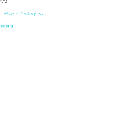
ENTA 
 - 
#SomosPentagono
eceria