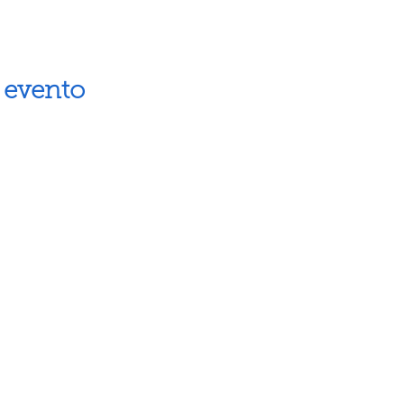
 evento
Artes escénicas
Museos
Artes visuales
Espacios cul
Letras
Próximos ev
Fiestas populares
Calendario 