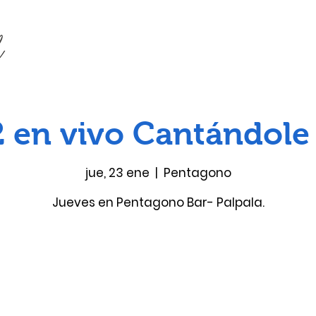
en vivo Cantándole
jue, 23 ene
  |  
Pentagono
Jueves en Pentagono Bar- Palpala.
Las entradas no están a la venta
Ver otros eventos