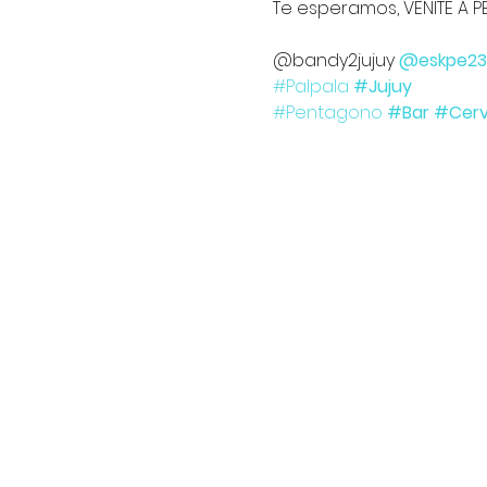
Te esperamos, VENITE A P
@bandy2jujuy 
@eskpe23
#Palpala
#Jujuy
#Pentagono
#Bar
#Cerv