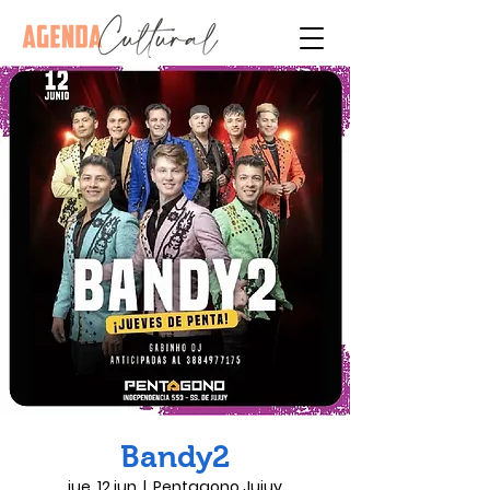
Bandy2
jue, 12 jun
  |  
Pentagono Jujuy