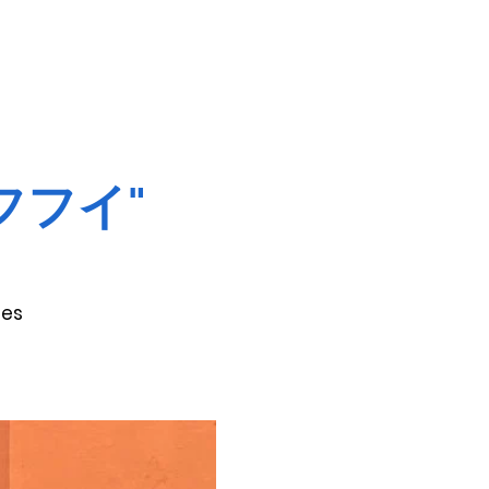
n フフイ"
les