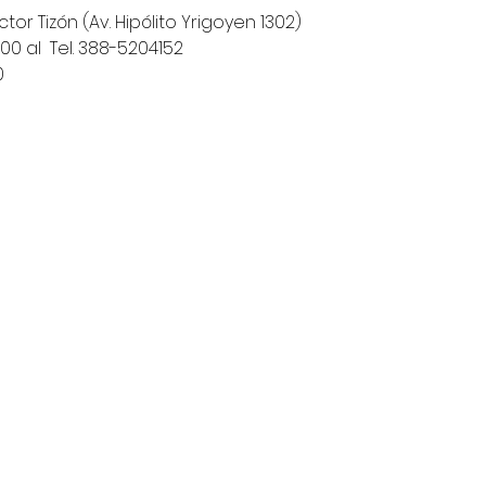
or Tizón (Av. Hipólito Yrigoyen 1302)
0 al  Tel. 388-5204152
0