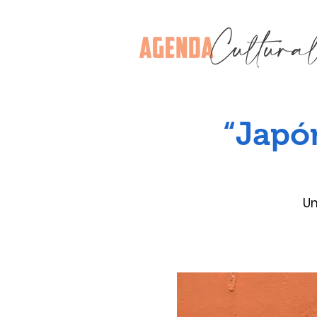
“Japó
Un