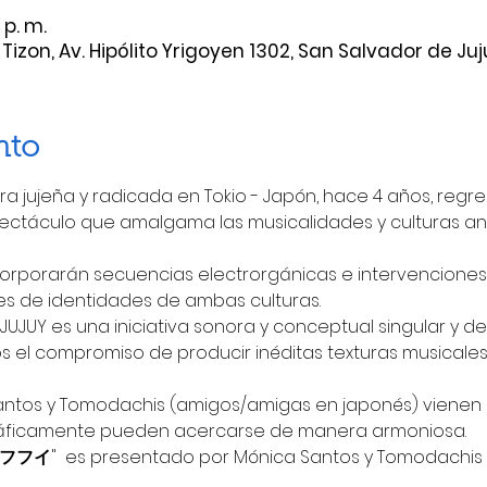
 p. m.
Tizon, Av. Hipólito Yrigoyen 1302, San Salvador de Juj
nto
a jujeña y radicada en Tokio - Japón, hace 4 años, regre
ectáculo que amalgama las musicalidades y culturas an
ncorporarán secuencias electrorgánicas e intervenciones
es de identidades de ambas culturas.
UY es una iniciativa sonora y conceptual singular y des
os el compromiso de producir inéditas texturas musicales
antos y Tomodachis (amigos/amigas en japonés) vienen
ráficamente pueden acercarse de manera armoniosa.
en フフイ
"  es presentado por Mónica Santos y Tomodachis e