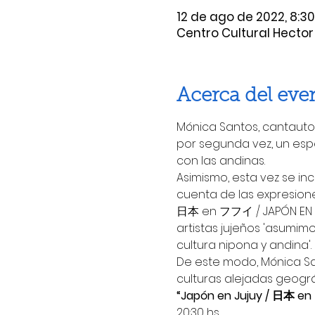
12 de ago de 2022, 8:30
Centro Cultural Hector 
Acerca del eve
Mónica Santos, cantautor
por segunda vez, un esp
con las andinas.
Asimismo, esta vez se i
cuenta de las expresion
日本 en フフイ / JAPÓN EN JUJ
artistas jujeños 'asumim
cultura nipona y andina'.
De este modo, Mónica S
culturas alejadas geog
“Japón en Jujuy / 日本 
20:30 hs