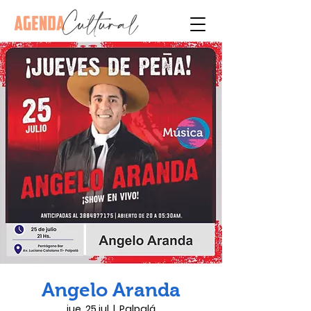
Angelo Aranda
jue, 25 jul
  |  
Palpalá