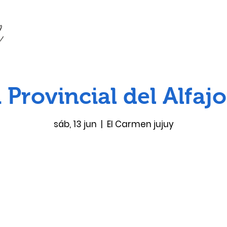
a Provincial del Alfaj
sáb, 13 jun
  |  
El Carmen jujuy
Las entradas no están a la venta
Ver otros eventos