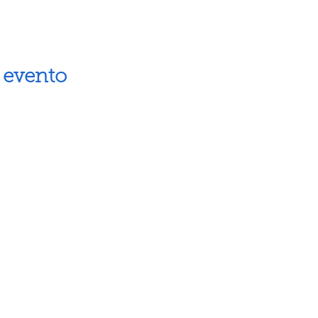
 evento
Artes escénicas
Museos
Artes visuales
Espacios cul
Letras
Próximos ev
Fiestas populares
Calendario 