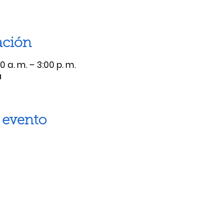
ación
 a. m. – 3:00 p. m.
á
 evento
Artes escénicas
Museos