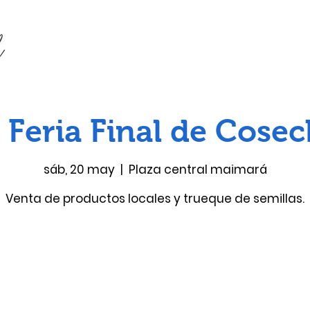
 Feria Final de Cose
sáb, 20 may
  |  
Plaza central maimará
Venta de productos locales y trueque de semillas.
Las entradas no están a la venta
Ver otros eventos