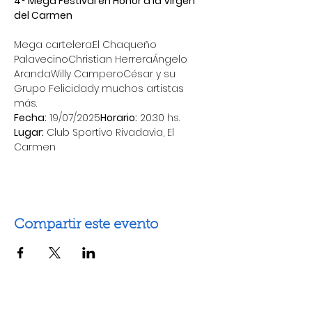
4° Mega Festival en Honor a la Virgen 
del Carmen
Mega cartelera:El Chaqueño 
PalavecinoChristian HerreraÁngelo 
ArandaWilly CamperoCésar y su 
Grupo Felicidady muchos artistas 
más.
Fecha:
 19/07/2025
Horario:
 20:30 hs.
Lugar:
 Club Sportivo Rivadavia, El 
Carmen
Compartir este evento