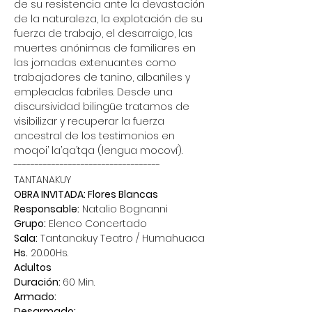
de su resistencia ante la devastación 
de la naturaleza, la explotación de su 
fuerza de trabajo, el desarraigo, las 
muertes anónimas de familiares en 
las jornadas extenuantes como 
trabajadores de tanino, albañiles y 
empleadas fabriles. Desde una 
discursividad bilingüe tratamos de 
visibilizar y recuperar la fuerza 
ancestral de los testimonios en 
moqoi’ la’qa’tqa (lengua mocoví).
-----------------------------------
TANTANAKUY
OBRA INVITADA: Flores Blancas
Responsable:
 Natalio Bognanni
Grupo:
 Elenco Concertado
Sala:
 Tantanakuy Teatro / Humahuaca
Hs.
 20.00Hs.
Adultos
Duración: 
60 Min.
Armado:
Desarmado: