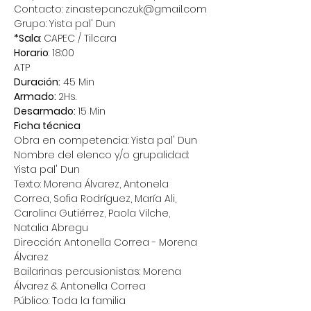
Contacto: zinastepanczuk@gmail.com
Grupo: Yista pal' Dun
*Sala
: CAPEC / Tilcara
Horario
: 18:00
ATP
Duración:
 45 Min
Armado: 
2Hs.
Desarmado: 
15 Min
Ficha técnica
Obra en competencia: Yista pal' Dun
Nombre del elenco y/o grupalidad: 
Yista pal' Dun
Texto: Morena Álvarez, Antonela 
Correa, Sofia Rodríguez, María Ali, 
Carolina Gutiérrez, Paola Vilche, 
Natalia Abregu
Dirección: Antonella Correa - Morena 
Álvarez
Bailarinas percusionistas: Morena 
Álvarez & Antonella Correa
Público: Toda la familia