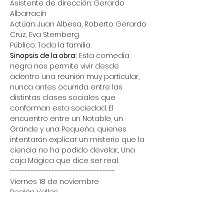
Asistente de dirección: Gerardo 
Albarracín
Actúan: Juan Albesa, Roberto Gerardo 
Cruz, Eva Sternberg
Público: Toda la familia
Sinopsis de la obra:
 Esta comedia 
negra nos permite vivir desde 
adentro una reunión muy particular, 
nunca antes ocurrida entre las 
distintas clases sociales que 
conforman esta sociedad. El 
encuentro entre un Notable, un 
Grande y una Pequeña, quienes 
intentarán explicar un misterio que la 
ciencia no ha podido develar... Una 
caja Mágica que dice ser real.
-----------------------------------
Viernes 18 de noviembre
Región Valles
OBRA EN COMPETENCIA:  
Tránsito 
Vecinal Fronterizo
Responsable: 
Julia M. Suarez