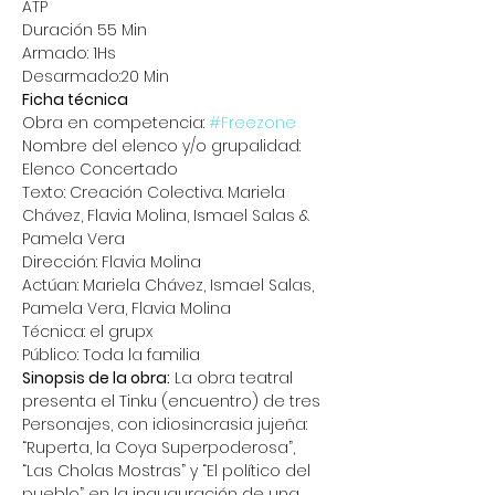
ATP
Duración 55 Min
Armado: 1Hs
Desarmado:20 Min
Ficha técnica
Obra en competencia: 
#Freezone
Nombre del elenco y/o grupalidad: 
Elenco Concertado
Texto: Creación Colectiva. Mariela 
Chávez, Flavia Molina, Ismael Salas & 
Pamela Vera
Dirección: Flavia Molina
Actúan: Mariela Chávez, Ismael Salas, 
Pamela Vera, Flavia Molina
Técnica: el grupx
Público: Toda la familia
Sinopsis de la obra:
 La obra teatral 
presenta el Tinku (encuentro) de tres 
Personajes, con idiosincrasia jujeña: 
“Ruperta, la Coya Superpoderosa”, 
“Las Cholas Mostras” y “El político del 
pueblo” en la inauguración de una 