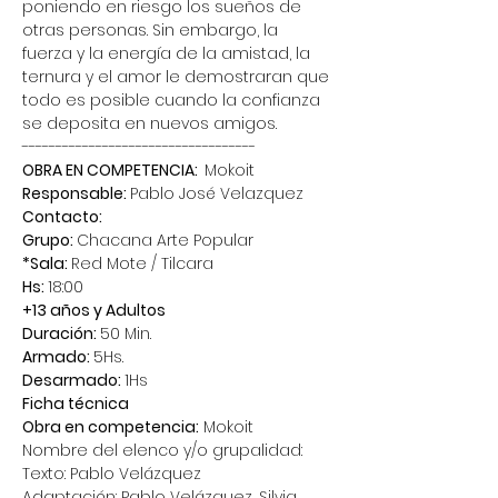
poniendo en riesgo los sueños de 
otras personas. Sin embargo, la 
fuerza y la energía de la amistad, la 
ternura y el amor le demostraran que 
todo es posible cuando la confianza 
se deposita en nuevos amigos.
-----------------------------------
OBRA EN COMPETENCIA:  
Mokoit
Responsable: 
Pablo José Velazquez
Contacto:
Grupo: 
Chacana Arte Popular
*Sala: 
Red Mote / Tilcara
Hs: 
18:00
+13 años y Adultos
Duración: 
50 Min.
Armado: 
5Hs.
Desarmado: 
1Hs
Ficha técnica
Obra en competencia:
 Mokoit
Nombre del elenco y/o grupalidad:
Texto: Pablo Velázquez
Adaptación: Pablo Velázquez, Silvia 