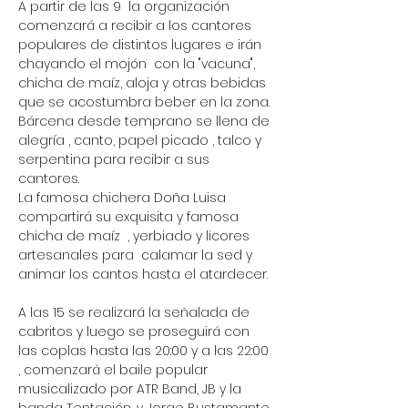
A partir de las 9  la organización 
comenzará a recibir a los cantores 
populares de distintos lugares e irán 
chayando el mojón  con la "vacuna", 
chicha de maíz, aloja y otras bebidas 
que se acostumbra beber en la zona. 
Bárcena desde temprano se llena de 
alegría , canto, papel picado , talco y 
serpentina para recibir a sus 
cantores. 
La famosa chichera Doña Luisa 
compartirá su exquisita y famosa 
chicha de maíz  , yerbiado y licores 
artesanales para  calamar la sed y 
animar los cantos hasta el atardecer. 
A las 15 se realizará la señalada de 
cabritos y luego se proseguirá con 
las coplas hasta las 20:00 y a las 22:00 
, comenzará el baile popular 
musicalizado por ATR Band, JB y la 