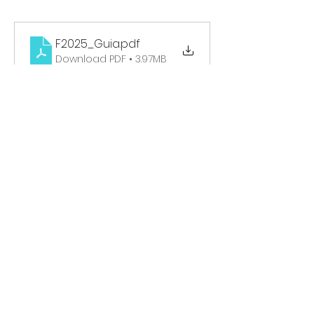
F2025_Guia
.pdf
Download PDF • 3.97MB
Compartir este evento