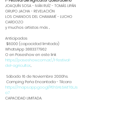
1° Festival del Agricultor Quebradeño
JOAQUÍN SOSA - IVÁN RUÍZ - TOMÁS LIPÁN
GRUPO JACHA - REVELACIÓN
LOS CHANGOS DEL CHAMAMÉ - LUCHO 
CARDOZO
y muchos artistas más ...
Anticipadas
 $8.000 (capacidad limitada)
WhatsApp 3883377962
O en Paseshow en este link
https://paseshow.com.ar/.../1-festival-
del-agricultor
...
 Sábado 16 de Noviembre 20:00hs.
 Camping Peña Encantada - Tilcara
https://maps.app.goo.gl/PEhSHL6AitT6LJs
o7
CAPACIDAD LIMITADA.