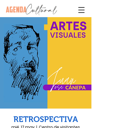
RETROSPECTIVA
mié, 17 may
  |  
Centro de visitantes