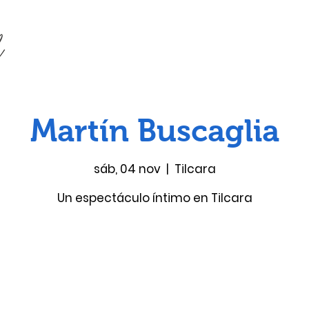
Martín Buscaglia
sáb, 04 nov
  |  
Tilcara
Un espectáculo íntimo en Tilcara
Las entradas no están a la venta
Ver otros eventos