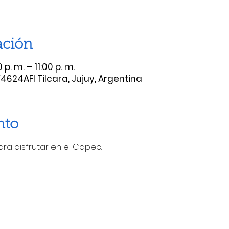
ación
p. m. – 11:00 p. m.
Y4624AFI Tilcara, Jujuy, Argentina
nto
ra disfrutar en el Capec.