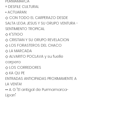
PURMAMARCA
¤ DESFILE CULTURAL
• ACTUARAN:
◇ CON TODO EL CARPERAZO DESDE 
SALTA LEGA: JESUS Y SU GRUPO VENTURA - 
SENTIMIENTO TROPICAL
◇ K'STIGO
◇ CRISTIAN Y SU GRUPO REVELACION
◇ LOS FORASTEROS DEL CHACO
◇ LA MARCADA
◇ ALVARITO POCLAVA y su fuelle 
carpero
◇ LOS CORREDORES
◇ KA QU PE 
ENTRADAS ANTICIPADAS PROXIMAMENTE A 
LA VENTA!
•• A. G "El antigal de Purmamarca- 
Lipan"