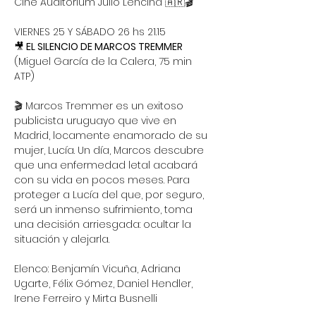
Cine Auditorium Julio Lencina 🇦🇷🎬
VIERNES 25 Y SÁBADO 26 hs 21.15 
🎥
 EL SILENCIO DE MARCOS TREMMER
(Miguel García de la Calera, 75 min 
ATP)
🎬 Marcos Tremmer es un exitoso 
publicista uruguayo que vive en 
Madrid, locamente enamorado de su 
mujer, Lucía. Un día, Marcos descubre 
que una enfermedad letal acabará 
con su vida en pocos meses. Para 
proteger a Lucía del que, por seguro, 
será un inmenso sufrimiento, toma 
una decisión arriesgada: ocultar la 
situación y alejarla.
Elenco: Benjamín Vicuña, Adriana 
Ugarte, Félix Gómez, Daniel Hendler, 
Irene Ferreiro y Mirta Busnelli